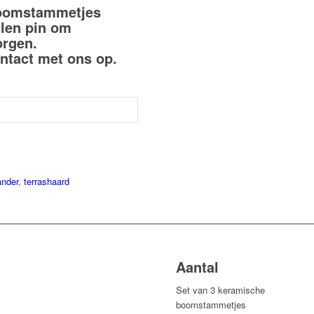
boomstammetjes
len pin om
orgen.
ntact
met ons op.
ander
,
terrashaard
Aantal
Set van 3 keramische
boomstammetjes