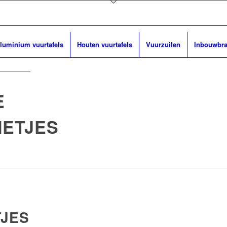
luminium vuurtafels
Houten vuurtafels
Vuurzuilen
Inbouwbr
E
ETJES
JES