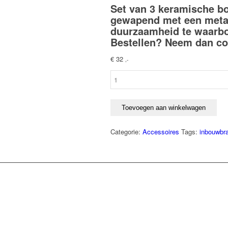
Set van 3 keramische 
gewapend met een meta
duurzaamheid te waarb
Bestellen? Neem dan
co
€
32
,-
Keramische
boomstammetjes
aantal
Toevoegen aan winkelwagen
Categorie:
Accessoires
Tags:
inbouwbr