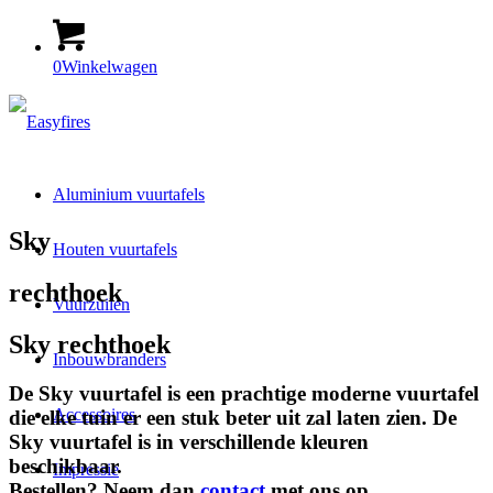
0
Winkelwagen
Aluminium vuurtafels
Sky
Houten vuurtafels
rechthoek
Vuurzuilen
Sky rechthoek
Inbouwbranders
De Sky vuurtafel is een prachtige moderne vuurtafel
Accessoires
die elke tuin er een stuk beter uit zal laten zien. De
Sky vuurtafel is in verschillende kleuren
beschikbaar.
Impressie
Bestellen? Neem dan
contact
met ons op.