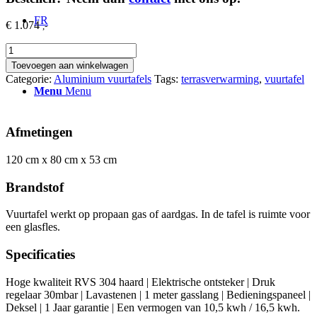
FR
€
1.074
,-
Vuurtafel
DE
Sky
Toevoegen aan winkelwagen
rechthoek
Categorie:
Aluminium vuurtafels
Tags:
terrasverwarming
,
vuurtafel
aantal
Menu
Menu
Afmetingen
120 cm x 80 cm x 53 cm
Brandstof
Vuurtafel werkt op propaan gas of aardgas. In de tafel is ruimte voor
een glasfles.
Specificaties
Hoge kwaliteit RVS 304 haard | Elektrische ontsteker | Druk
regelaar 30mbar | Lavastenen | 1 meter gasslang | Bedieningspaneel |
Deksel | 1 Jaar garantie | Een vermogen van 10,5 kwh / 16,5 kwh.