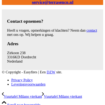
service@terrasenco.nl
Contact opnemen?
Heeft u vragen, opmerkingen of klachten? Neem dan
contact
met ons op. Wij helpen u graag.
Adres
Zirkoon 238
3316KD Dordrecht
Nederland
© Copyright - Easyfires | Een
DZW
site.
Privacy Policy
Leveringsvoorwaarden
Vuurtafel Milano vierkant
Vuurtafel Milano vierkant
Scroll naar bovenzijde