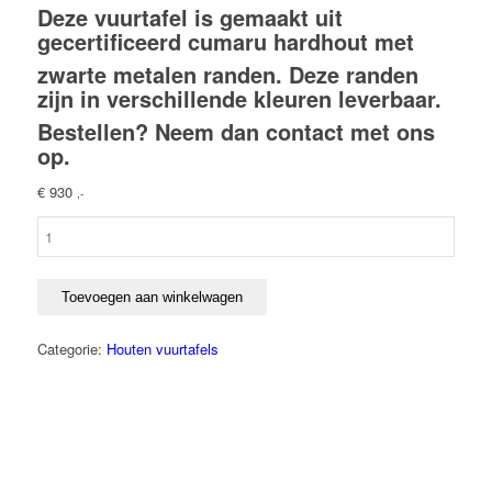
Deze vuurtafel is gemaakt uit
gecertificeerd cumaru hardhout met
zwarte metalen randen. Deze randen
zijn in verschillende kleuren leverbaar.
Bestellen? Neem dan
contact
met ons
op.
€
930
,-
Vuurtafel
"River"
rechthoek
zwart
Toevoegen aan winkelwagen
aantal
Categorie:
Houten vuurtafels