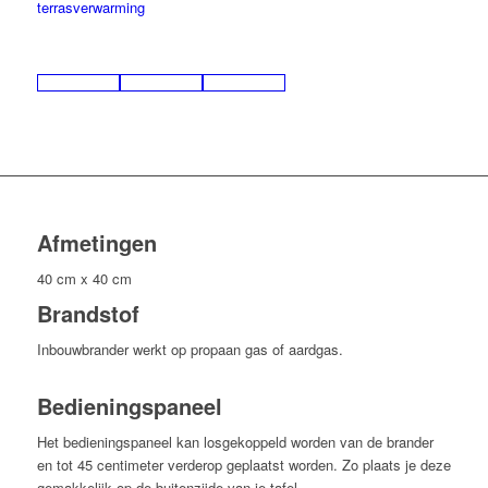
aantal
terrasverwarming
Afmetingen
40 cm x 40 cm
Brandstof
Inbouwbrander werkt op propaan gas of aardgas.
Bedieningspaneel
Het bedieningspaneel kan losgekoppeld worden van de brander
en tot 45 centimeter verderop geplaatst worden. Zo plaats je deze
gemakkelijk op de buitenzijde van je tafel.