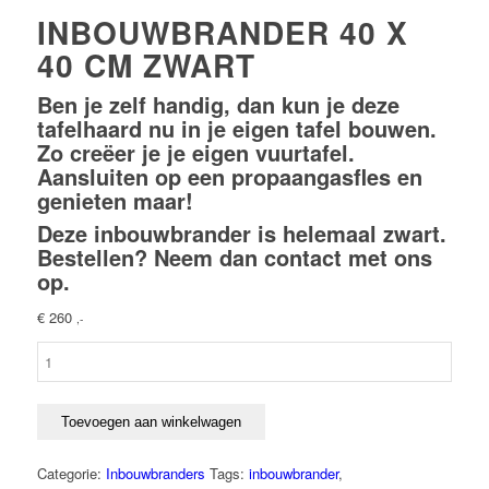
INBOUWBRANDER 40 X
40 CM ZWART
Ben je zelf handig, dan kun je deze
tafelhaard nu in je eigen tafel bouwen.
Zo creëer je je eigen vuurtafel.
Aansluiten op een propaangasfles en
genieten maar!
Deze inbouwbrander is helemaal zwart.
Bestellen? Neem dan
contact
met ons
op.
€
260
,-
Inbouwbrander
40
x
40
Toevoegen aan winkelwagen
cm
zwart
Categorie:
Inbouwbranders
Tags:
inbouwbrander
,